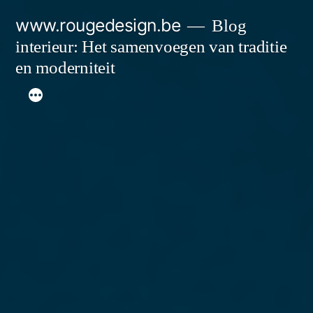
Spring
www.rougedesign.be
Blog
naar
interieur: Het samenvoegen van traditie
de
en moderniteit
inhoud