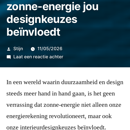
zonne-energie jou
designkeuzes
beïnvloedt
Geplaatst
Stijn
11/05/2026
door
op
Laat een reactie achter
Zonnige
accenten:
In een wereld waarin duurzaamheid en design
hoe
zonne-
steeds meer hand in hand gaan, is het geen
energie
verrassing dat zonne-energie niet alleen onze
jou
designkeuzes
energierekening revolutioneert, maar ook
beïnvloedt
onze interieurdesignkeuzes beïnvloedt.