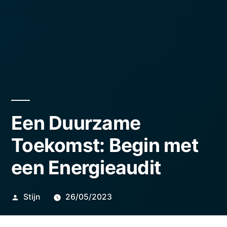
Een Duurzame
Toekomst: Begin met
een Energieaudit
Geplaatst
Stijn
26/05/2023
door