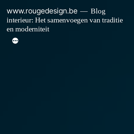
Spring
www.rougedesign.be
Blog
naar
interieur: Het samenvoegen van traditie
de
en moderniteit
inhoud