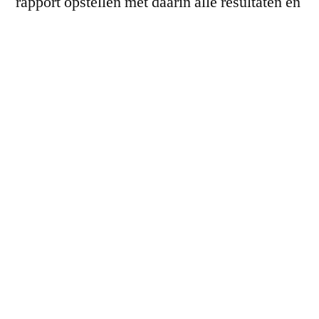
rapport opstellen met daarin alle resultaten en
aanbevelingen voor energiebesparing. Dit
rapport kan worden gebruikt als basis voor
verdere stappen om energie te besparen.
Lees ook over:
lifestyle
Waarom Energie
Besparen?
Het besparen van energie heeft vele
voordelen, zoals lagere energierekeningen,