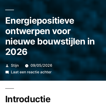
Energiepositieve
ontwerpen voor
nieuwe bouwstijlen in
2026
Geplaatst
Stijn
09/05/2026
door
op
Laat een reactie achter
Energiepositieve
ontwerpen
voor
Introductie
nieuwe
bouwstijlen