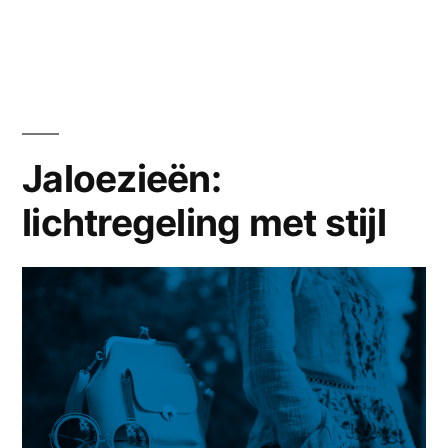
Plisségordijnen:
elegantie
en
veelzijdigheid
Jaloezieën:
lichtregeling met stijl