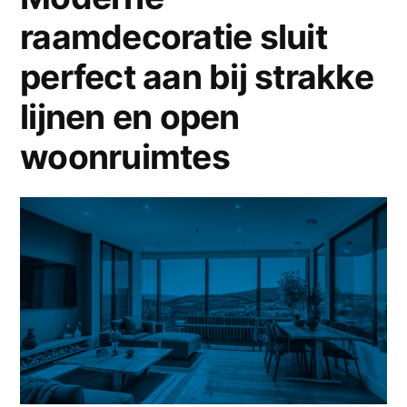
tijdloze
raamdecoratie sluit
voor
uitstraling”
een
perfect aan bij strakke
tijdloze
uitstraling
lijnen en open
woonruimtes