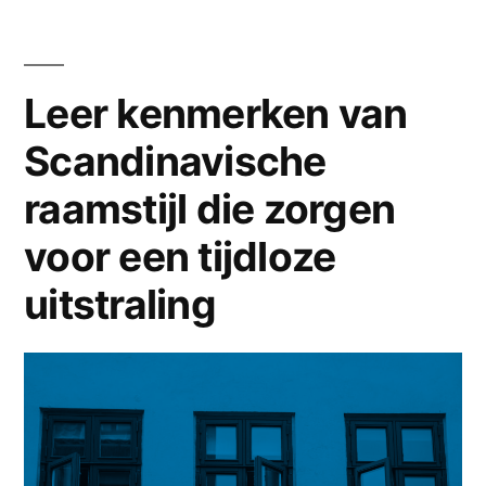
gordijnen
Hoe
transformeert”
AI
slimme
Leer kenmerken van
gordijnen
Scandinavische
transformeert
raamstijl die zorgen
voor een tijdloze
uitstraling