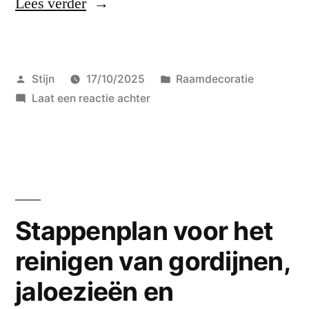
“Moderne
Lees verder
raamdecoratie
sluit
Geplaatst
Geplaatst
Stijn
17/10/2025
Raamdecoratie
perfect
door
op
in
Laat een reactie achter
aan
Moderne
bij
raamdecoratie
sluit
strakke
perfect
lijnen
aan
bij
en
Stappenplan voor het
strakke
open
reinigen van gordijnen,
lijnen
woonruimtes”
en
jaloezieën en
open