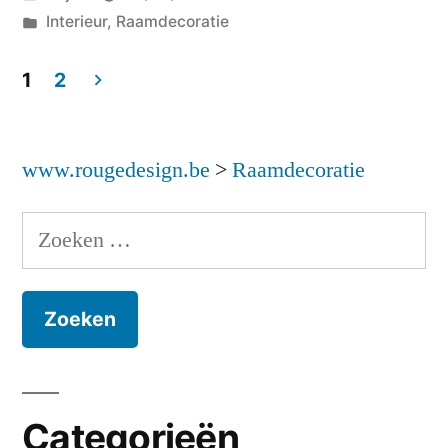
kinderkamer”
door
Geplaatst
Interieur
,
Raamdecoratie
in
1
2
Berichten
paginering
www.rougedesign.be
>
Raamdecoratie
Zoeken
naar:
Categorieën