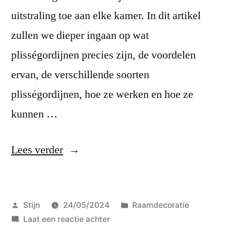
uitstraling toe aan elke kamer. In dit artikel
zullen we dieper ingaan op wat
plisségordijnen precies zijn, de voordelen
ervan, de verschillende soorten
plisségordijnen, hoe ze werken en hoe ze
kunnen …
“Plisségordijnen:
Lees verder
elegantie
en
Geplaatst
Geplaatst
Stijn
24/05/2024
Raamdecoratie
veelzijdigheid”
door
op
in
Laat een reactie achter