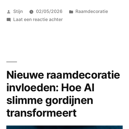
in
Geplaatst
Geplaatst
Stijn
02/05/2026
Raamdecoratie
zonwering:
door
op
in
Laat een reactie achter
kleurveranderende
Nieuwe
technologie”
horizonten
in
zonwering:
kleurveranderende
technologie
Nieuwe raamdecoratie
invloeden: Hoe AI
slimme gordijnen
transformeert