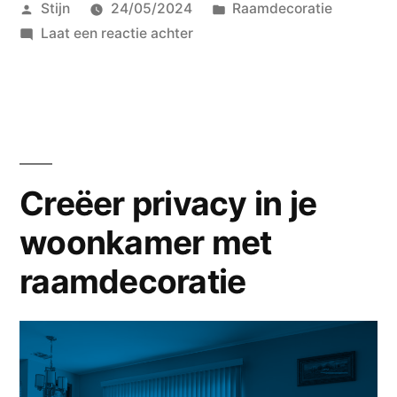
Geplaatst
Geplaatst
Stijn
24/05/2024
Raamdecoratie
raamdecoratie
door
op
in
Laat een reactie achter
te
Eenvoudige
vernieuwen”
manieren
om
raamdecoratie
te
vernieuwen
Creëer privacy in je
woonkamer met
raamdecoratie