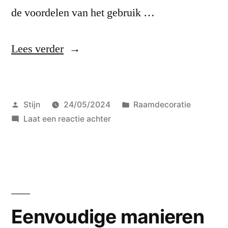
de voordelen van het gebruik …
“Jaloezieën:
Lees verder
lichtregeling
met
Geplaatst
Geplaatst
Stijn
24/05/2024
Raamdecoratie
stijl”
door
op
in
Laat een reactie achter
Jaloezieën:
lichtregeling
met
stijl
Eenvoudige manieren