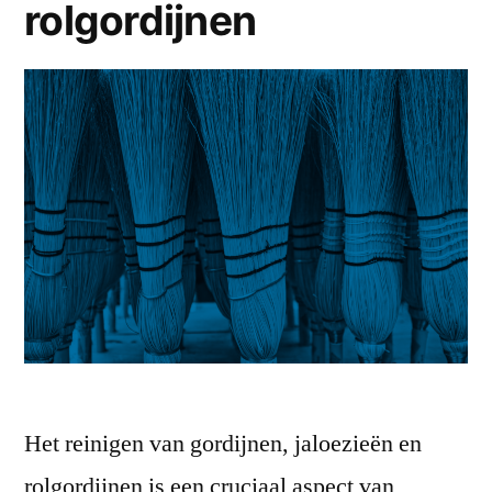
woonruimtes
rolgordijnen
Het reinigen van gordijnen, jaloezieën en
rolgordijnen is een cruciaal aspect van