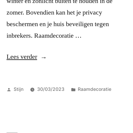
winter en zonlicht buiten te houden in de
zomer. Bovendien kan het je privacy
beschermen en je huis beveiligen tegen
inbrekers. Raamdecoratie …
“Creëer
Lees verder
privacy
in
Geplaatst
Geplaatst
Stijn
30/03/2023
Raamdecoratie
je
door
in
woonkamer
met
raamdecoratie”