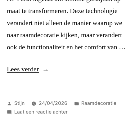
maat te transformeren. Deze technologie
verandert niet alleen de manier waarop we
naar raamdecoratie kijken, maar verandert
ook de functionaliteit en het comfort van …
“Nieuwe
Lees verder
raamdecoratie
invloeden:
Geplaatst
Geplaatst
Stijn
24/04/2026
Raamdecoratie
Hoe
door
op
in
Laat een reactie achter
AI
Nieuwe
slimme
raamdecoratie
invloeden: