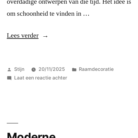
overdadige ontwerpen van die tijd. Het idee is
om schoonheid te vinden in …
“Leer
Lees verder
kenmerken
van
Geplaatst
Geplaatst
Stijn
20/11/2025
Raamdecoratie
Scandinavische
door
op
in
Laat een reactie achter
raamstijl
Leer
die
kenmerken
van
zorgen
Scandinavische
voor
raamstijl
die
een
Moderne
zorgen