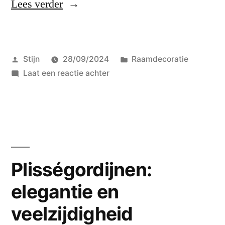
“Stappenplan
Lees verder
voor
het
Geplaatst
Geplaatst
Stijn
28/09/2024
Raamdecoratie
reinigen
door
op
in
Laat een reactie achter
van
Stappenplan
gordijnen,
voor
het
jaloezieën
reinigen
en
van
gordijnen,
rolgordijnen”
Plisségordijnen:
jaloezieën
elegantie en
en
rolgordijnen
veelzijdigheid