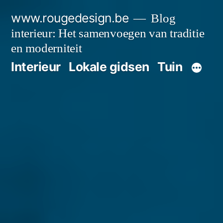
Spring
www.rougedesign.be
Blog
naar
interieur: Het samenvoegen van traditie
de
en moderniteit
Interieur
Lokale gidsen
Tuin
inhoud