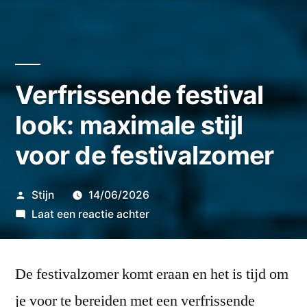
Verfrissende festival
look: maximale stijl
voor de festivalzomer
Geplaatst
Stijn
14/06/2026
door
op
Laat een reactie achter
Verfrissende
festival
De festivalzomer komt eraan en het is tijd om
look:
maximale
je voor te bereiden met een verfrissende