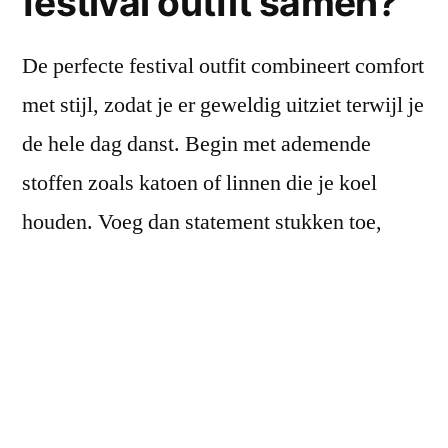
festival outfit samen?
De perfecte festival outfit combineert comfort
met stijl, zodat je er geweldig uitziet terwijl je
de hele dag danst. Begin met ademende
stoffen zoals katoen of linnen die je koel
houden. Voeg dan statement stukken toe,
zoals een opvallende kimono of een
kleurrijke poncho.
Overweeg ook multifunctionele items.
Bijvoorbeeld, een oversized sjaal kan zowel
dienen als een modieuze wrap bij koelere