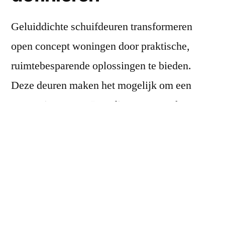
Geluiddichte schuifdeuren transformeren
open concept woningen door praktische,
ruimtebesparende oplossingen te bieden.
Deze deuren maken het mogelijk om een
open ruimte te creëren die naar wens kan
worden aangepast zonder afbreuk te doen aan
privacy of stilte. Vooral in kleine
appartementen zijn geluiddichte schuifdeuren
essentieel, omdat ze het geluidsniveau
drastisch verminderen en de functie van de
ruimte kunnen veranderen.