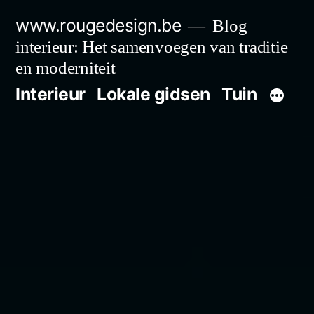
Spring
www.rougedesign.be
Blog
naar
interieur: Het samenvoegen van traditie
de
en moderniteit
Interieur
Lokale gidsen
Tuin
inhoud