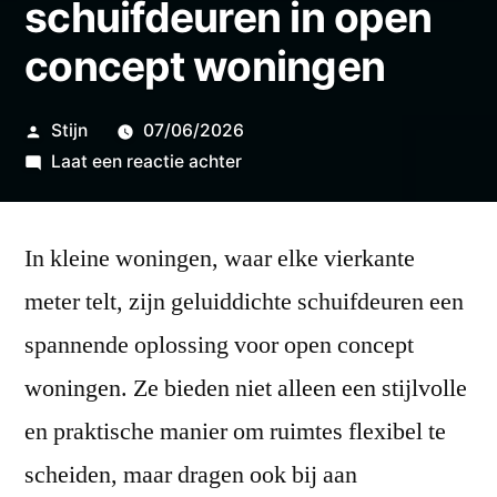
schuifdeuren in open
concept woningen
Geplaatst
Stijn
07/06/2026
door
op
Laat een reactie achter
De
toekomst
In kleine woningen, waar elke vierkante
van
geluiddichte
meter telt, zijn geluiddichte schuifdeuren een
schuifdeuren
spannende oplossing voor open concept
in
open
woningen. Ze bieden niet alleen een stijlvolle
concept
en praktische manier om ruimtes flexibel te
woningen
scheiden, maar dragen ook bij aan