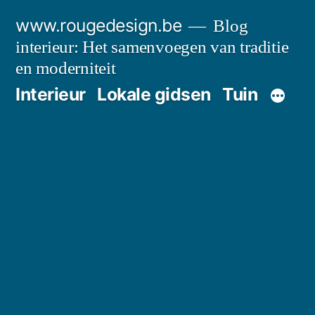
Spring
www.rougedesign.be
Blog
naar
interieur: Het samenvoegen van traditie
de
en moderniteit
Interieur
Lokale gidsen
Tuin
inhoud