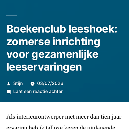
Boekenclub leeshoek:
zomerse inrichting
voor gezamenlijke
leeservaringen
Geplaatst
Stijn
03/07/2026
door
op
Laat een reactie achter
Boekenclub
leeshoek:
Als interieurontwerper met meer dan tien jaar
zomerse
inrichting
ervaring heb ik talloze keren de uitdagende,