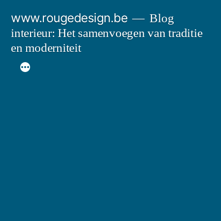
Spring
www.rougedesign.be
Blog
naar
interieur: Het samenvoegen van traditie
de
en moderniteit
inhoud