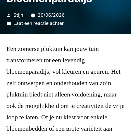
Geplaatst
Stijn
29/06/2026
door
op
Laat een reactie achter
Zomerse
pluktuin:
Een zomerse pluktuin kan jouw tuin
creëer
je
transformeren tot een levendig
eigen
bloemenparadijs, vol kleuren en geuren. Het
bloemenparadijs
zelf ontwerpen en onderhouden van zo’n
pluktuin biedt niet alleen voldoening, maar
ook de mogelijkheid om je creativiteit de vrije
loop te laten. Of je nu kiest voor enkele
bloemenbedden of een grote variëteit aan