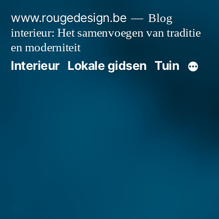
Spring
www.rougedesign.be
Blog
naar
interieur: Het samenvoegen van traditie
de
en moderniteit
Interieur
Lokale gidsen
Tuin
inhoud