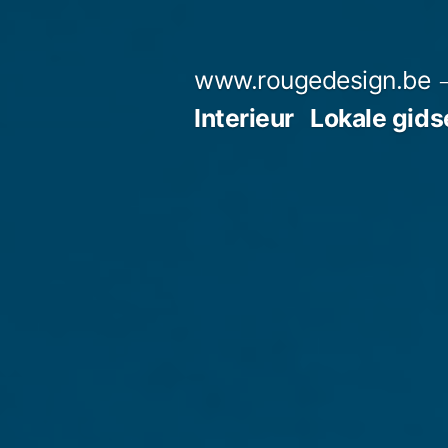
Spring
naar
www.rougedesign.be
de
Interieur
Lokale gids
inhoud