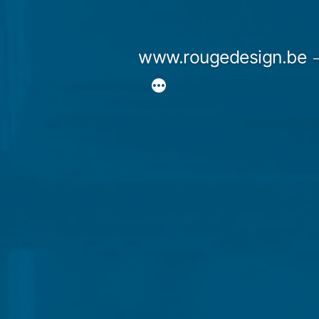
Spring
naar
www.rougedesign.be
de
inhoud