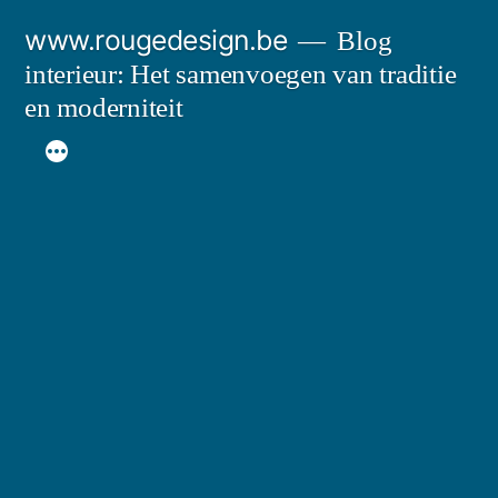
Spring
www.rougedesign.be
Blog
naar
interieur: Het samenvoegen van traditie
de
en moderniteit
inhoud