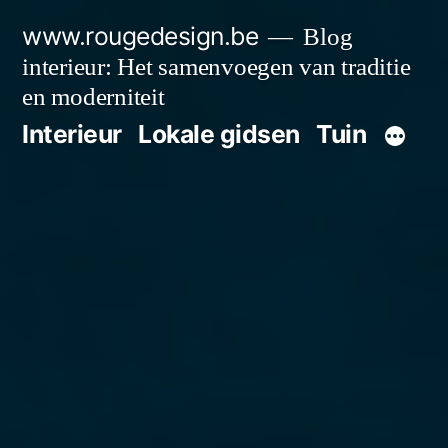
Spring
www.rougedesign.be
Blog
naar
interieur: Het samenvoegen van traditie
de
en moderniteit
Interieur
Lokale gidsen
Tuin
inhoud