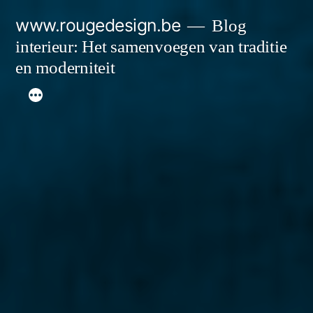
Spring
www.rougedesign.be
Blog
naar
interieur: Het samenvoegen van traditie
de
en moderniteit
inhoud